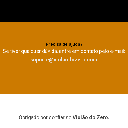
Precisa de ajuda?
Se tiver qualquer dúvida, entre em contato pelo e-mail:
suporte@violaodozero.com
Obrigado por confiar no
Violão do Zero
.